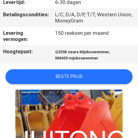
Levertijd:
6-30 dagen
KWALITEITSCONTROLE
Betalingscondities:
L/C, D/A, D/P, T/T, Western Union,
MoneyGram
NIEUWS
Levering
150 reeksen per maand
vermogen:
VRAAG
Hoogtepunt:
,
Q355B zware Mijnbouwemmer
NM400 mijnbouwemmer
EEN
OFFERTE
BESTE PRIJS
SITEMAP
PRIVACYBELEID