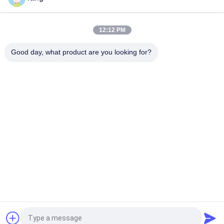
4 duim 1 Graafwerktuig Earth Moving Bucket voor Hyundai R50
- R300
12:12 PM
Aangepaste het Algemene Doelemmer van NM400 voor 120
Ton Excavator
Good day, what product are you looking for?
populaire categorieën
Alle
De Emmer Van De 
Op Zwaar Werk 
Graafwerktuigrots
Berekende 
Graafwerktuigemmer
De Emmer Van Het 
Boom Van Het 
Graafwerktuigskelet
Graafwerktuig De 
Lange Bereik
Graafwerktuig 
Graafmachine
General Purpose 
Bucket
Graafwerktuig 
De Emmer Van De 
Gravende Emmer
Graafwerktuigschuine 
Stand
Vraag een offerte aan