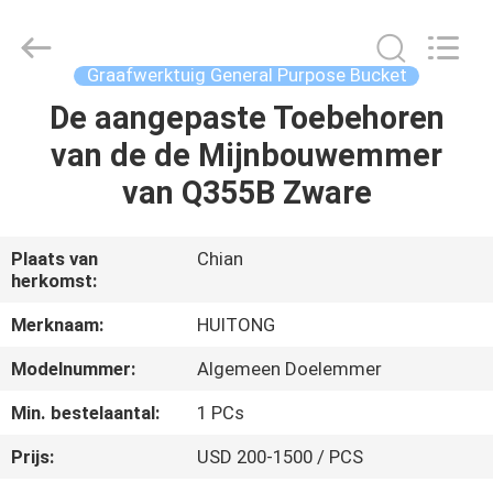
2025
Guangzhou
Huitong
Machinery
Co.,
Graafwerktuig General Purpose Bucket
Ltd..
All
Rights
De aangepaste Toebehoren
THUIS
Reserved.
van de de Mijnbouwemmer
PRODUCTEN
van Q355B Zware
VR-
Plaats van
Chian
herkomst:
SHOW
Merknaam:
HUITONG
OVER
Modelnummer:
Algemeen Doelemmer
ONS
Min. bestelaantal:
1 PCs
Prijs:
USD 200-1500 / PCS
FABRIEKSTOCHT