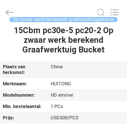
2026
Guangzhou
Huitong
Machinery
Co.,
Op zwaar werk berekende graafwerktuigemmer
Ltd..
All
Rights
15Cbm pc30e-5 pc20-2 Op
THUIS
Reserved.
zwaar werk berekend
PRODUCTEN
Graafwerktuig Bucket
VR-
Plaats van
China
herkomst:
SHOW
Merknaam:
HUITONG
OVER
Modelnummer:
HD emmer
ONS
Min. bestelaantal:
1 PCs
Prijs:
USD500/PCS
FABRIEKSTOCHT