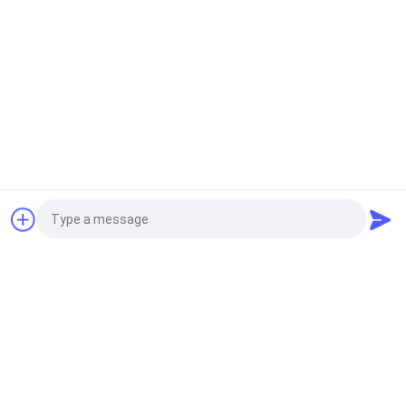
15Cbm pc30e-5 pc20-2 Op zwaar
werk berekend Graafwerktuig
Bucket
Doorgaan
op zwaar werk berekende graafwerktuigemmer
Wijd Gravende GP Op zwaar werk berekende Backhoe van
Vraag een offerte aan
GraafwerktuigBucket Q355B Rotsemmer
Het Op zwaar werk berekende Graafwerktuig Bucket van het
Kobelcosk220 16Mn Staal
Kruippakjegraafwerktuig Heavy Duty Bucket voor R150 R200
Photo
R220
Video Call
populaire categorieën
Alle
Audio Call