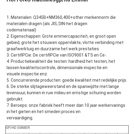
1. 
Materialen: Q345B+NM360,400+other merkennorm die 
materialen dragen (als JIS, DIN-het dragen
codemateriaal)
2. Eigenschappen: Grote emmercapaciteit, en groot open 
gebied, grote het stouwen oppervlakte, vlotte verbinding met
graafwerktuig en duurzame het werk prestaties.
3. CertifiPCie: De certifiPCie van ISO9001 &TS en Ce-.
4. Productiekwaliteit die testen: hardheid het testen, het 
lassen kwaliteitscontrole, dimensionale inspectie en
visuele inspectie enz.
5. Concurrerende producten: goede kwaliteit met redelijke prijs.
6. De sterke slijtageweerstand en de spanwijdte met lange 
levensuur, kunnen in ruw milieu en ernstige schuring worden 
gebruikt.
7. Beroeps: onze fabriek heeft meer dan 10 jaar werkervarings 
in het gieten en het smeden proces en
vervaardiging.
GP/HD EMMER