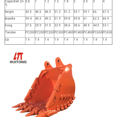
Capaciteit (m
0,8
1
1.2
1.5
1.8
2
2.5
3
4
³)
lengte
42.5
46.5
46.5
51.2
51.2
53.1
59.1
66
67.3
breedte
39.4
45.3
49.2
51.9
59.8
59.8
61
62.2
66.9
hoog
27.6
29.9
31.5
33.9
38.6
38.6
40.9
44.5
53.1
Tanden
PC200
PC200
PC200
PC300
PC400
PC400
PC400
PC650
PC650
Lip
1.6
1.6
1.6
1.6
1.6
1.6
1.6
1.6
1.6