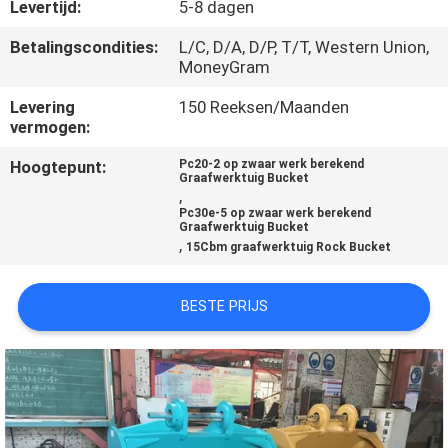
Levertijd:
5-8 dagen
KWALITEITSCONTROLE
Betalingscondities:
L/C, D/A, D/P, T/T, Western Union,
MoneyGram
NIEUWS
Levering
150 Reeksen/Maanden
vermogen:
VRAAG
Hoogtepunt:
Pc20-2 op zwaar werk berekend
Graafwerktuig Bucket
,
EEN
Pc30e-5 op zwaar werk berekend
Graafwerktuig Bucket
OFFERTE
,
15Cbm graafwerktuig Rock Bucket
SITEMAP
BESTE PRIJS
PRIVACYBELEID