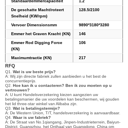
Standaardemmercapaciteit
1.2
De geschatte Macht/roteert
128.5/2100
Snelheid (KW/rpm)
Vervoer Dimensionsmm
9890*3180*3280
Emmer het Graven Kracht (KN)
146
Emmer Rod Digging Force
106
(KN)
Maximumtractie (KN)
217
RFQ
Q1.
Wat is uw beste prijs?
A: Wij zijn directe fabriek zullen aanbieden u het best de
concurrentieprijs.
Q2.
Hoe kan ik u contacteren? Ben ik zou moeten op u
vertrouwen?
A: U kunt Handelsverzekering kiezen aangezien uw
betalingsmanier die uw voordelen kan beschermen, wij gouden
het lid three-star winkel van Alibaba zijn.
Q3.
Wat is betalingstermijn?
A: De Western Union, T/T, handelsverzekering is aanvaardbaar.
Q4.
Waar is uw fabriek?
A:
De Straat van No.1qiangang, Jinpen-Industrieterrein, Baiyun-
District, Guangzhou, het
Onthaal
van Guangdong, China om