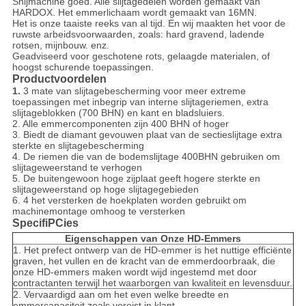
Snijmachine goed. Alle slijtagedelen worden gemaakt van
HARDOX. Het emmerlichaam wordt gemaakt van 16MN.
Het is onze taaiste reeks van al tijd. En wij maakten het voor de
ruwste arbeidsvoorwaarden, zoals: hard gravend, ladende
rotsen, mijnbouw. enz.
Geadviseerd voor geschotene rots, gelaagde materialen, of
hoogst schurende toepassingen.
Productvoordelen
1.
3 mate van slijtagebescherming voor meer extreme
toepassingen met inbegrip van interne slijtageriemen, extra
slijtageblokken (700 BHN) en kant en bladsluiers.
2. Alle emmercomponenten zijn 400 BHN of hoger
3. Biedt de diamant gevouwen plaat van de sectieslijtage extra
sterkte en slijtagebescherming
4. De riemen die van de bodemslijtage 400BHN gebruiken om
slijtageweerstand te verhogen
5. De buitengewoon hoge zijplaat geeft hogere sterkte en
slijtageweerstand op hoge slijtagegebieden
6. 4 het versterken de hoekplaten worden gebruikt om
machinemontage omhoog te versterken
SpecifiPCies
Eigenschappen van Onze HD-Emmers
1. Het prefect ontwerp van de HD-emmer is het nuttige efficiënte
graven, het vullen en de kracht van de emmerdoorbraak, die
onze HD-emmers maken wordt wijd ingestemd met door
contractanten terwijl het waarborgen van kwaliteit en levensduur.
2. Vervaardigd aan om het even welke breedte en
emmercapaciteit zoals vereist in klant.