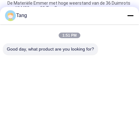
De Materiële Emmer met hoge weerstand van de 36 Duimrots
van NM400 voor 20 Ton Excavator
Tang
Emmer de met hoge weerstand van de Graafwerktuigrots,
Graafwerktuig het Graven Emmer Nationale Norm
1:51 PM
Q345B kruippakjegraafwerktuig Rock Bucket With 1
Jaargarantie
Good day, what product are you looking for?
populaire categorieën
Alle
De Emmer Van De 
Op Zwaar Werk 
Graafwerktuigrots
Berekende 
Graafwerktuigemmer
De Emmer Van Het 
Boom Van Het 
Graafwerktuigskelet
Graafwerktuig De 
Lange Bereik
Graafwerktuig 
Graafmachine
General Purpose 
Bucket
Graafwerktuig 
De Emmer Van De 