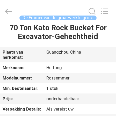
2025
Guangzhou
Huitong
Machinery
Co.,
De Emmer van de graafwerktuigrots
Ltd..
All
Rights
70 Ton Kato Rock Bucket For
THUIS
Reserved.
Excavator-Gehechtheid
PRODUCTEN
Plaats van
Guangzhou, China
herkomst:
VR-
SHOW
Merknaam:
Huitong
Modelnummer:
Rotsemmer
OVER
Min. bestelaantal:
1 stuk
ONS
Prijs:
onderhandelbaar
Verpakking Details:
Als vereist uw
FABRIEKSTOCHT