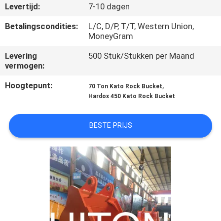
Levertijd:
7-10 dagen
KWALITEITSCONTROLE
Betalingscondities:
L/C, D/P, T/T, Western Union,
MoneyGram
NIEUWS
Levering
500 Stuk/Stukken per Maand
vermogen:
VRAAG
Hoogtepunt:
,
70 Ton Kato Rock Bucket
Hardox 450 Kato Rock Bucket
EEN
OFFERTE
BESTE PRIJS
SITEMAP
PRIVACYBELEID