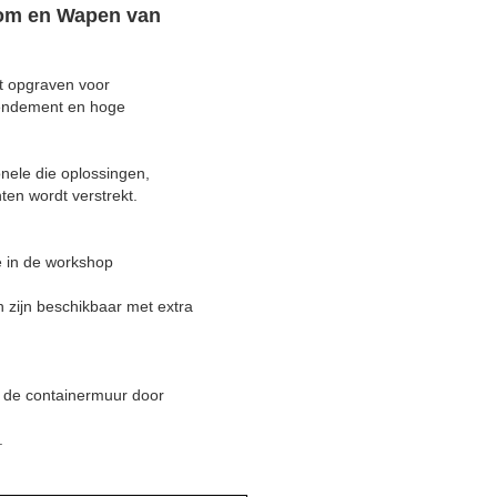
boom en Wapen van
et opgraven voor
rendement en hoge
onele die oplossingen,
ten wordt verstrekt.
e in de workshop
n zijn beschikbaar met extra
an de containermuur door
.