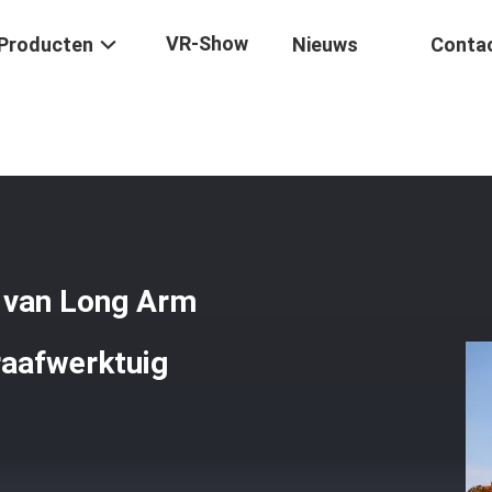
VR-Show
Producten
Nieuws
Conta
ge Bereik
/
De Technische Ondersteuning Van Long Arm Video Van He
 van Long Arm
raafwerktuig