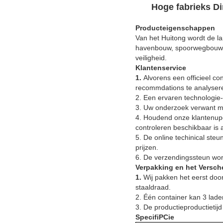
Hoge fabrieks Di
Producteigenschappen
Van het Huitong wordt de la
havenbouw, spoorwegbouw e
veiligheid.
Klantenservice
1.
Alvorens een officieel co
recommdations te analyseren
2. Een ervaren technologie-
3. Uw onderzoek verwant me
4. Houdend onze klantenupd
controleren beschikbaar is al
5. De online techinical ste
prijzen.
6. De verzendingssteun wor
Verpakking en het Versc
1.
Wij pakken het eerst doo
staaldraad.
2. Één container kan 3 lade
3. De productieproductietij
SpecifiPCie