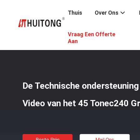
Thuis
Over Ons
Vraag Een Offerte
Thuis
/
Producten
/
Boom Van Het Graafwerktuig De Lan
Aan
De Technische ondersteuning
Video van het 45 Tonec240 G
Beste Prijs
Mail Ons