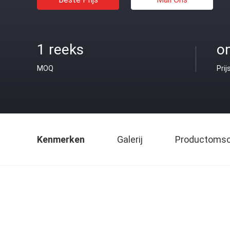
1 reeks
o
MOQ
Prij
Kenmerken
Galerij
Productomsch