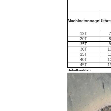
Machinetonnage
Uitbr
12T
20T
35T
30T
1
35T
1
40T
1
45T
1
Detailbeelden