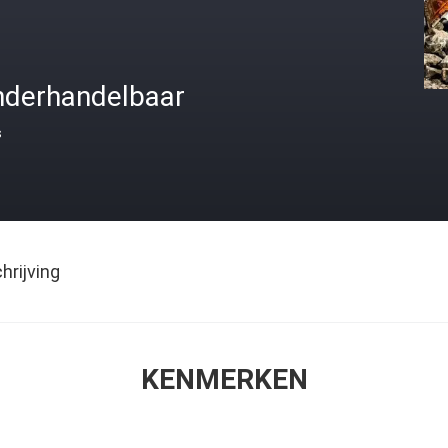
nderhandelbaar
s
rijving
KENMERKEN