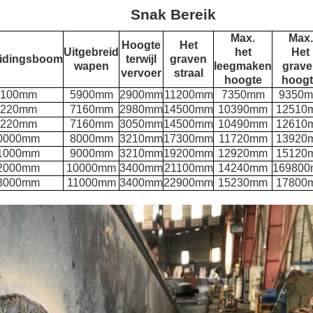
Snak Bereik
Max.
Max.
Hoogte
Het
Uitgebreid
het
Het
eidingsboom
terwijl
graven
wapen
leegmaken
grave
vervoer
straal
hoogte
hoogt
7100mm
5900mm
2900mm
11200mm
7350mm
9350
8220mm
7160mm
2980mm
14500mm
10390mm
12510
8220mm
7160mm
3050mm
14500mm
10490mm
12610
0000mm
8000mm
3210mm
17300mm
11720mm
13920
1000mm
9000mm
3210mm
19200mm
12920mm
15120
2000mm
10000mm
3400mm
21100mm
14240mm
16980
3000mm
11000mm
3400mm
22900mm
15230mm
17800