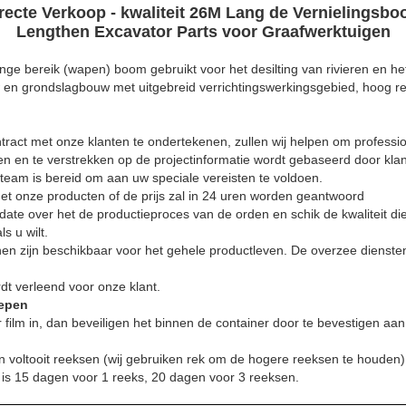
recte Verkoop - kwaliteit 26M Lang de Vernielings
Lengthen Excavator Parts voor Graafwerktuigen
nge bereik (wapen) boom gebruikt voor het desilting van rivieren en h
n grondslagbouw met uitgebreid verrichtingswerkingsgebied, hoog 
ntract met onze klanten te ondertekenen, zullen wij helpen om professi
 en te verstrekken op de projectinformatie wordt gebaseerd door klan
team is bereid om aan uw speciale vereisten te voldoen.
t onze producten of de prijs zal in 24 uren worden geantwoord
ate over het de productieproces van de orden en schik de kwaliteit di
s u wilt.
unen zijn beschikbaar voor het gehele productleven. De overzee dienste
dt verleend voor onze klant.
hepen
r film in, dan beveiligen het binnen de container door te bevestigen a
n voltooit reeksen (wij gebruiken rek om de hogere reeksen te houden)
d is 15 dagen voor 1 reeks, 20 dagen voor 3 reeksen.