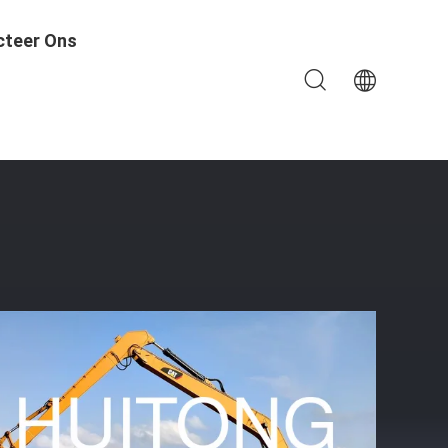
cteer Ons
t 45 Tonec240 Graafwerktuig