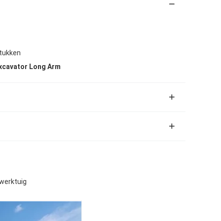
tukken
xcavator Long Arm
werktuig