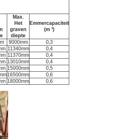
Max.
Het
Emmercapaciteit
n
graven
(m ³)
e
diepte
mm
9000mm
0,3
mm
11340mm
0,4
mm
11370mm
0,4
mm
13010mm
0,4
mm
15000mm
0,5
0mm
16500mm
0,6
mm
18000mm
0,6