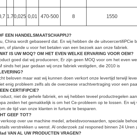
0,7
1.7
0,025
0,01
470-500
8
1550
 OF EEN HANDELSMAATSCHAPPIJ?
ou, China wordt gebaseerd dat. En wij hebben de de uitvoercertifiPCie be
ten, of plande u voor het betalen van een bezoek aan onze fabriek.
WAT IS UW MOQ? OM HET EVEN WELKE ERVARING VOOR OEM?
oduct goed dat wij produceren; Er zijn geen MOQ voor om het even wel
sinds het jaar gedaan wij onze fabriek vestigden, die 2010 is
 LEVERING?
cht beloven maar wat wij kunnen doen verkort onze levertijd terwijl le
 niet enig probleem zelfs als de overzeese vrachtvertraging voor een paa
EEN CERTIFIPCIE?
product, niet de gehele fabriek, en wij hebben teveel productregelen aa
pa zeiden het gemakkelijk is om het Ce-probleem op te lossen. En wij
 om de tijd van onze klanten in furture te besparen.
CHT GEEF TOT?
 verkoop over uw machine medel, arbeidsvoorwaarden, speciale behoeft
tails verstrekken u wenst. Al onderzoek zal responed binnen 24 Uren z
blad VAN AL UW PRODUCTEN VRAGEN?