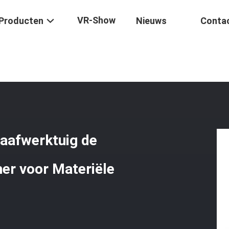
VR-Show
Producten
Nieuws
Conta
oge Betrouwbaarheid Van Graafwerktuig De Hydraulische Concrete M
aafwerktuig de
er voor Materiële