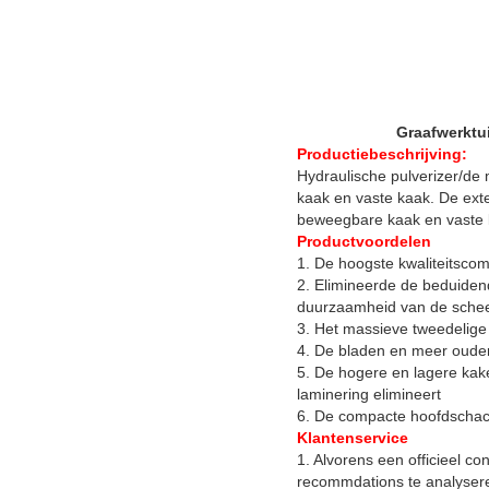
Graafwerktui
Productiebeschrijving:
Hydraulische pulverizer/de
kaak en vaste kaak. De ext
beweegbare kaak en vaste ka
Productvoordelen
1. De hoogste kwaliteitsc
2. Elimineerde de beduidend
duurzaamheid van de schee
3. Het massieve tweedelige
4. De bladen en meer ouder
5. De hogere en lagere kak
laminering elimineert
6. De compacte hoofdschach
Klantenservice
1. Alvorens een officieel c
recommdations te analyseren