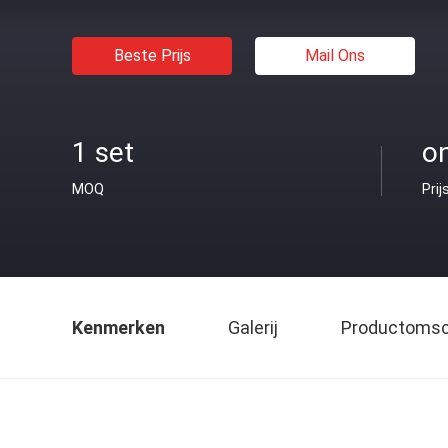
Beste Prijs
Mail Ons
1 set
o
MOQ
Prij
Kenmerken
Galerij
Productomsch