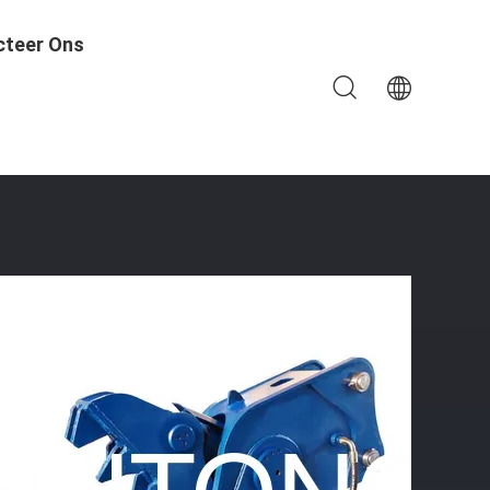
cteer Ons
uncher Voor Materiële Behandeling