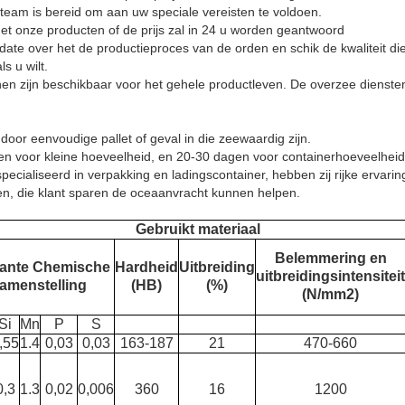
team is bereid om aan uw speciale vereisten te voldoen.
t onze producten of de prijs zal in 24 u worden geantwoord
ate over het de productieproces van de orden en schik de kwaliteit di
s u wilt.
unen zijn beschikbaar voor het gehele productleven. De overzee dienste
door eenvoudige pallet of geval in die zeewaardig zijn.
agen voor kleine hoeveelheid, en 20-30 dagen voor containerhoeveelheid
pecialiseerd in verpakking en ladingscontainer, hebben zij rijke erva
n, die klant sparen de oceaanvracht kunnen helpen.
Gebruikt materiaal
Belemmering en
ante Chemische
Hardheid
Uitbreiding
uitbreidingsintensiteit
amenstelling
(HB)
(%)
(N/mm2)
Si
Mn
P
S
,55
1.4
0,03
0,03
163-187
21
470-660
0,3
1.3
0,02
0,006
360
16
1200