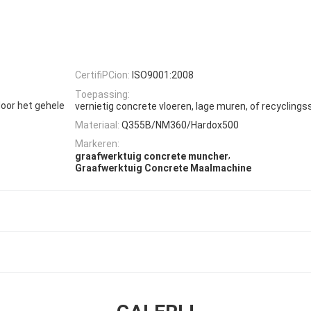
CertifiPCion:
ISO9001:2008
Toepassing:
oor het gehele
vernietig concrete vloeren, lage muren, of recyclingss
Materiaal:
Q355B/NM360/Hardox500
Markeren:
,
graafwerktuig concrete muncher
Graafwerktuig Concrete Maalmachine