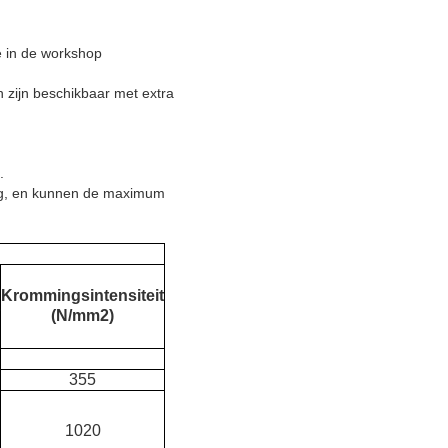
e in de workshop
n zijn beschikbaar met extra
.
ring, en kunnen de maximum
Krommingsintensiteit
(N/mm2)
355
1020