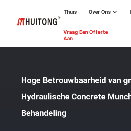
Thuis
Over Ons
Vraag Een Offerte
Thuis
/
Producten
/
Hydraulische Concrete Pulverizer
/
H
Aan
Hoge Betrouwbaarheid van gr
Hydraulische Concrete Munch
Behandeling