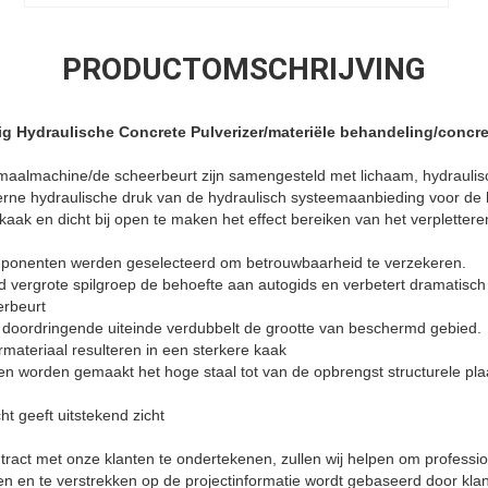
PRODUCTOMSCHRIJVING
g Hydraulische Concrete Pulverizer/materiële behandeling/concre
 maalmachine/de scheerbeurt zijn samengesteld met lichaam, hydraulis
erne hydraulische druk van de hydraulisch systeemaanbieding voor de 
ak en dicht bij open te maken het effect bereiken van het verplettere
omponenten werden geselecteerd om betrouwbaarheid te verzekeren.
 vergrote spilgroep de behoefte aan autogids en verbetert dramatisch 
rbeurt
 doordringende uiteinde verdubbelt de grootte van beschermd gebied.
materiaal resulteren in een sterkere kaak
en worden gemaakt het hoge staal tot van de opbrengst structurele pla
t geeft uitstekend zicht
ontract met onze klanten te ondertekenen, zullen wij helpen om professi
 en te verstrekken op de projectinformatie wordt gebaseerd door klan