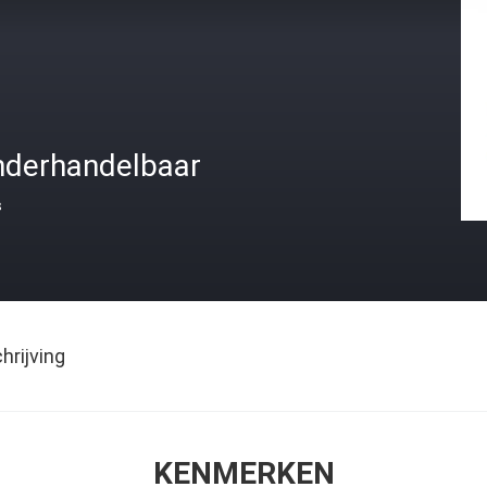
nderhandelbaar
s
rijving
KENMERKEN