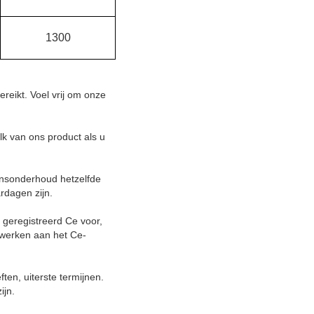
1300
reikt. Voel vrij om onze
k van ons product als u
vensonderhoud hetzelfde
rdagen zijn.
n geregistreerd Ce voor,
 werken aan het Ce-
en, uiterste termijnen.
ijn.