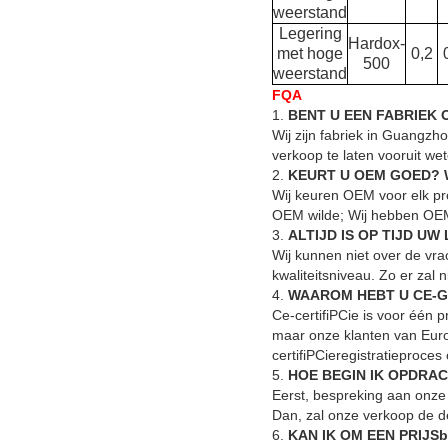
weerstand
Legering
Hardox-
met hoge
0,2
500
weerstand
FQA
1.
BENT U EEN FABRIEK
Wij zijn fabriek in Guangzh
verkoop te laten vooruit we
2.
KEURT U OEM GOED? 
Wij keuren OEM voor elk pr
OEM wilde; Wij hebben OEM 
3.
ALTIJD IS OP TIJD UW
Wij kunnen niet over de vra
kwaliteitsniveau. Zo er zal
4.
WAAROM HEBT U CE-G
Ce-certifiPCie is voor één 
maar onze klanten van Euro
certifiPCieregistratieproces
5.
HOE BEGIN IK OPDRA
Eerst, bespreking aan onze
Dan, zal onze verkoop de de
6.
KAN IK OM EEN PRIJS