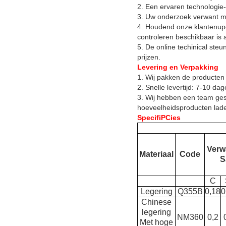
2. Een ervaren technologie-
3. Uw onderzoek verwant me
4. Houdend onze klantenupd
controleren beschikbaar is al
5. De online techinical ste
prijzen.
Levering en Verpakking
1. Wij pakken de producten 
2. Snelle levertijd: 7-10 d
3. Wij hebben een team ges
hoeveelheidsproducten lade
SpecifiPCies
Verw
Materiaal
Code
S
C
Legering
Q355B
0,18
0
Chinese
legering
NM360
0,2
Met hoge