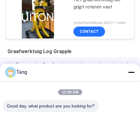
grijpt roteren vast
onderhandelbaar MOQ:1 reeks
CONTACT
Graafwerktuig Log Grapple
Het Type van het Graafwerktuigrotating grapple mechanical
van SH240 Q690D
Tang
1-10 ton Graafwerktuigrotating grapple for Volvo EC80 EC100
11:59 AM
Het gele het Graafwerktuig van Q345B 50t Hydraulisch
Roteren grijpt vast
Good day, what product are you looking for?
populaire categorieën
Alle
De Emmer Van De 
Op Zwaar Werk 