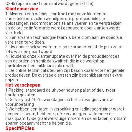
Q345 (op de markt normaal wordt gebruikt die)
Klantenservice
1. Alvorens een officieel contract met onze klanten te
ondertekenen, zullen wij helpen om professionele die
oplossingen, recommdations te analyseren en te verstrekken
op de projectinformatie wordt gebaseerd door klanten wordt
verstrekt.
2. Een ervaren technologie-team is bereid om aan uw speciale
vereisten te voldoen.
3. Uw onderzoek verwant met onze producten of de prijs zal in
24 u worden geantwoord
4. Houdend onze klantenupdate over het de productieproces
van de orden en schik de kwaliteit die in de workshop
controleren beschikbaar is als u wilt.
5. De online techinical steunen zijn beschikbaar voor het gehele
productleven. De overzee diensten zijn beschikbaar met extra
prijzen.
Het verschepen
1.Packing: standaard de uitvoer houten pallet of de uitvoer
houten gevallen
2.Delivery tijd: 10-15 werkdagen na het ontvangen van uw
vooruitbetaling
3.We hebben een team in verpakking en ladingscontainer wordt
gespecialiseerd, hebben zij rijke ervaring, en wij kunnen de
max.quantity-de graafwerktuigemmers en delen laden, om klant
sparen oceaanvracht te helpen die.
SpecifiPCies