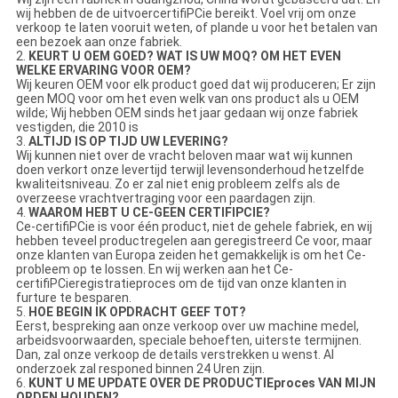
wij hebben de de uitvoercertifiPCie bereikt. Voel vrij om onze
verkoop te laten vooruit weten, of plande u voor het betalen van
een bezoek aan onze fabriek.
2.
KEURT U OEM GOED? WAT IS UW MOQ? OM HET EVEN
WELKE ERVARING VOOR OEM?
Wij keuren OEM voor elk product goed dat wij produceren; Er zijn
geen MOQ voor om het even welk van ons product als u OEM
wilde; Wij hebben OEM sinds het jaar gedaan wij onze fabriek
vestigden, die 2010 is
3.
ALTIJD IS OP TIJD UW LEVERING?
Wij kunnen niet over de vracht beloven maar wat wij kunnen
doen verkort onze levertijd terwijl levensonderhoud hetzelfde
kwaliteitsniveau. Zo er zal niet enig probleem zelfs als de
overzeese vrachtvertraging voor een paardagen zijn.
4.
WAAROM HEBT U CE-GEEN CERTIFIPCIE?
Ce-certifiPCie is voor één product, niet de gehele fabriek, en wij
hebben teveel productregelen aan geregistreerd Ce voor, maar
onze klanten van Europa zeiden het gemakkelijk is om het Ce-
probleem op te lossen. En wij werken aan het Ce-
certifiPCieregistratieproces om de tijd van onze klanten in
furture te besparen.
5.
HOE BEGIN IK OPDRACHT GEEF TOT?
Eerst, bespreking aan onze verkoop over uw machine medel,
arbeidsvoorwaarden, speciale behoeften, uiterste termijnen.
Dan, zal onze verkoop de details verstrekken u wenst. Al
onderzoek zal responed binnen 24 Uren zijn.
6.
KUNT U ME UPDATE OVER DE PRODUCTIEproces VAN MIJN
ORDEN HOUDEN?