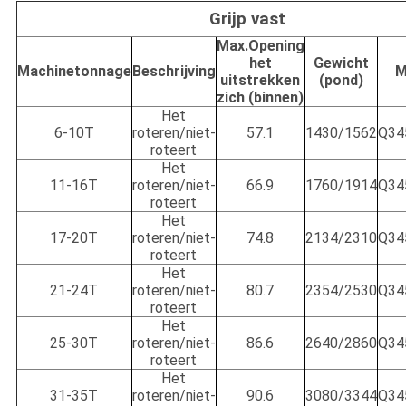
Grijp vast
Max.Opening
het
Gewicht
Machinetonnage
Beschrijving
M
uitstrekken
(pond)
zich (binnen)
Het
6-10T
roteren/niet-
57.1
1430/1562
Q34
roteert
Het
11-16T
roteren/niet-
66.9
1760/1914
Q34
roteert
Het
17-20T
roteren/niet-
74.8
2134/2310
Q34
roteert
Het
21-24T
roteren/niet-
80.7
2354/2530
Q34
roteert
Het
25-30T
roteren/niet-
86.6
2640/2860
Q34
roteert
Het
31-35T
roteren/niet-
90.6
3080/3344
Q34