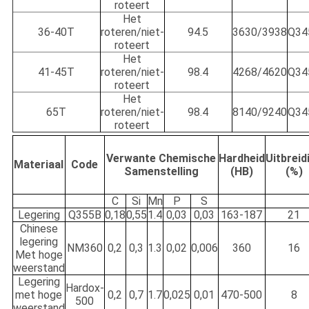
roteert
Het
36-40T
roteren/niet-
94.5
3630/3938
Q34
roteert
Het
41-45T
roteren/niet-
98.4
4268/4620
Q34
roteert
Het
65T
roteren/niet-
98.4
8140/9240
Q34
roteert
Verwante Chemische
Hardheid
Uitbreid
Materiaal
Code
Samenstelling
(HB)
(%)
C
Si
Mn
P
S
Legering
Q355B
0,18
0,55
1.4
0,03
0,03
163-187
21
Chinese
legering
NM360
0,2
0,3
1.3
0,02
0,006
360
16
Met hoge
weerstand
Legering
Hardox-
met hoge
0,2
0,7
1.7
0,025
0,01
470-500
8
500
weerstand