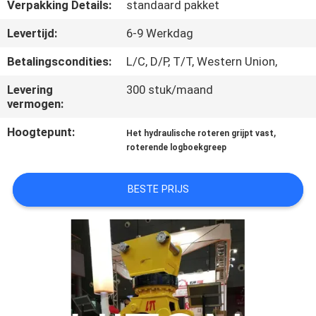
Verpakking Details:
standaard pakket
KWALITEITSCONTROLE
Levertijd:
6-9 Werkdag
Betalingscondities:
L/C, D/P, T/T, Western Union,
NIEUWS
Levering
300 stuk/maand
vermogen:
VRAAG
Hoogtepunt:
,
Het hydraulische roteren grijpt vast
EEN
roterende logboekgreep
OFFERTE
BESTE PRIJS
SITEMAP
PRIVACYBELEID