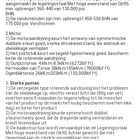
aangemaakt de legeringsstaal Met hoge weerstand van Q690, 
min. opbrengst 360-440 van 130.000 psi
BHN.
2) De tanduiteinden zijn min. opbrengst 450-550 BHN van 
175.000 psi. Verchromen.
2.Motor:
1) De motoraandrijving keurt het ontwerp van symmetrische 
dubbele steun goed, sterke shcokweerstand, die asbreuk en 
olielekkage vermijden.
2) Het voetstuk keurt verzegeld typeontwerp goed, bescherm 
beter de roterende aandrijving.
3) Outputtorsie: 4 kN.m-8.5kN.m (6272lbf.ft)
Het houden van Torsie 38kN.m105kN.m (78000lbf.ft)
Ogenbliktorsie 26kN.m203kN.m (150,000lbf.ft)
3.
Sterke punten
:
1) De verzegelde type roterende aandrijving lost het probleem
van de olielekkage op, slechts vereist licht die (80g van vet)
invetten eens 6 maanden (in tegenstelling tot de meesten
van het product op de markt het nodig beschermt invetten elke
dag) en beter het product.
2) De motoraandrijving keurde symmetrisch dubbel
steunontwerp goed, die de dragende lading verminderen en
breidt levensduur uit.
3) De kaakstructuur wordt vervaardigd van de Legeringsstaal
Met hoge weerstand van Q690, lichter gewicht die met
tweemaal van de sterkte vergelijkbaar zijn met