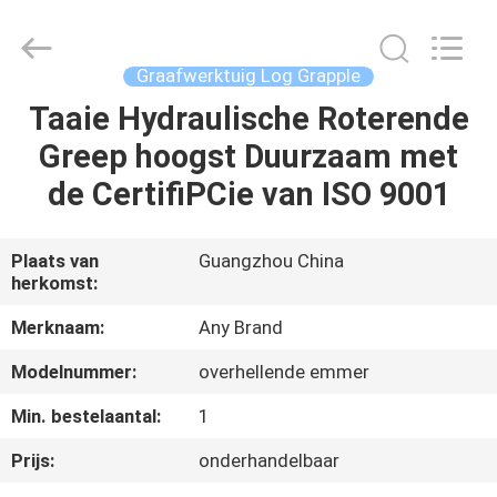
2026
Guangzhou
Huitong
Machinery
Co.,
Graafwerktuig Log Grapple
Ltd..
All
Rights
Taaie Hydraulische Roterende
THUIS
Reserved.
Greep hoogst Duurzaam met
PRODUCTEN
de CertifiPCie van ISO 9001
VR-
Plaats van
Guangzhou China
herkomst:
SHOW
Merknaam:
Any Brand
OVER
Modelnummer:
overhellende emmer
ONS
Min. bestelaantal:
1
Prijs:
onderhandelbaar
FABRIEKSTOCHT